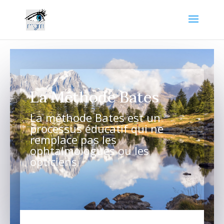
La Méthode Bates
La méthode Bates est un
processus éducatif qui ne
remplace pas les
ophtalmologues ou les
opticiens